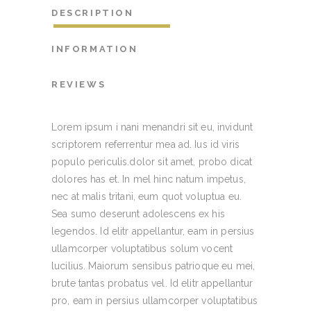
DESCRIPTION
INFORMATION
REVIEWS
Lorem ipsum i nani menandri sit eu, invidunt
scriptorem referrentur mea ad. Ius id viris
populo periculis.dolor sit amet, probo dicat
dolores has et. In mel hinc natum impetus,
nec at malis tritani, eum quot voluptua eu.
Sea sumo deserunt adolescens ex his
legendos. Id elitr appellantur, eam in persius
ullamcorper voluptatibus solum vocent
lucilius. Maiorum sensibus patrioque eu mei,
brute tantas probatus vel. Id elitr appellantur
pro, eam in persius ullamcorper voluptatibus