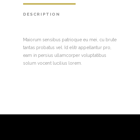
DESCRIPTION
Maiorum sensibus patrioque eu mei, cu brute
tantas probatus vel. Id elitr appellantur pro,
eam in persius ullamcorper voluptatibus
solum vocent lucilius lorem.