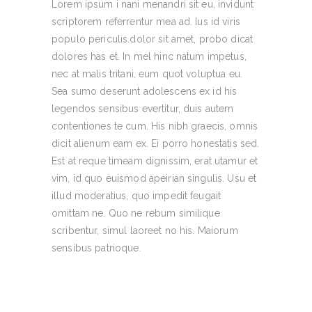
Lorem ipsum i nani menandri sit eu, invidunt
scriptorem referrentur mea ad. Ius id viris
populo periculis.dolor sit amet, probo dicat
dolores has et. In mel hinc natum impetus,
nec at malis tritani, eum quot voluptua eu.
Sea sumo deserunt adolescens ex id his
legendos sensibus evertitur, duis autem
contentiones te cum. His nibh graecis, omnis
dicit alienum eam ex. Ei porro honestatis sed.
Est at reque timeam dignissim, erat utamur et
vim, id quo euismod apeirian singulis. Usu et
illud moderatius, quo impedit feugait
omittam ne. Quo ne rebum similique
scribentur, simul laoreet no his. Maiorum
sensibus patrioque.